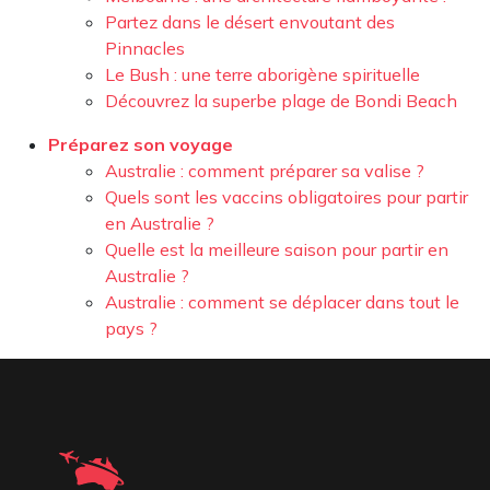
Partez dans le désert envoutant des
Pinnacles
Le Bush : une terre aborigène spirituelle
Découvrez la superbe plage de Bondi Beach
Préparez son voyage
Australie : comment préparer sa valise ?
Quels sont les vaccins obligatoires pour partir
en Australie ?
Quelle est la meilleure saison pour partir en
Australie ?
Australie : comment se déplacer dans tout le
pays ?